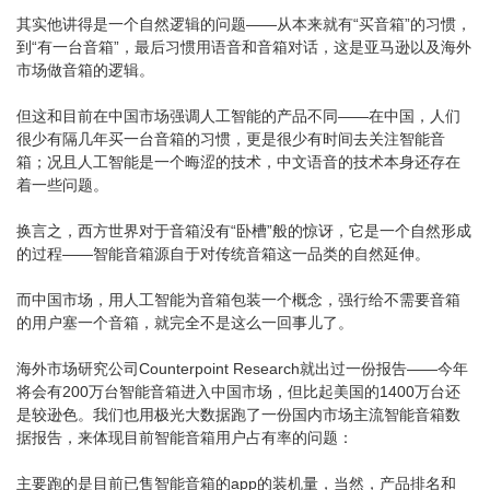
其实他讲得是一个自然逻辑的问题——从本来就有“买音箱”的习惯，
到“有一台音箱”，最后习惯用语音和音箱对话，这是亚马逊以及海外
市场做音箱的逻辑。
但这和目前在中国市场强调人工智能的产品不同——在中国，人们
很少有隔几年买一台音箱的习惯，更是很少有时间去关注智能音
箱；况且人工智能是一个晦涩的技术，中文语音的技术本身还存在
着一些问题。
换言之，西方世界对于音箱没有“卧槽”般的惊讶，它是一个自然形成
的过程——智能音箱源自于对传统音箱这一品类的自然延伸。
而中国市场，用人工智能为音箱包装一个概念，强行给不需要音箱
的用户塞一个音箱，就完全不是这么一回事儿了。
海外市场研究公司Counterpoint Research就出过一份报告——今年
将会有200万台智能音箱进入中国市场，但比起美国的1400万台还
是较逊色。我们也用极光大数据跑了一份国内市场主流智能音箱数
据报告，来体现目前智能音箱用户占有率的问题：
主要跑的是目前已售智能音箱的app的装机量，当然，产品排名和