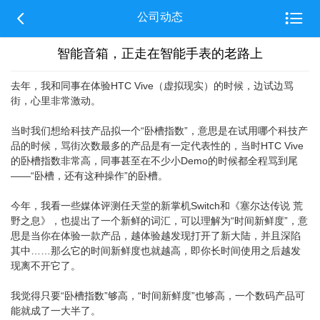


公司动态
智能音箱，正走在智能手表的老路上
去年，我和同事在体验HTC Vive（虚拟现实）的时候，边试边骂
街，心里非常激动。
当时我们想给科技产品拟一个“卧槽指数”，意思是在试用哪个科技产
品的时候，骂街次数最多的产品是有一定代表性的，当时HTC Vive
的卧槽指数非常高，同事甚至在不少小Demo的时候都全程骂到尾
——“卧槽，还有这种操作”的卧槽。
今年，我看一些媒体评测任天堂的新掌机Switch和《塞尔达传说 荒
野之息》，也提出了一个新鲜的词汇，可以理解为“时间新鲜度”，意
思是当你在体验一款产品，越体验越发现打开了新大陆，并且深陷
其中……那么它的时间新鲜度也就越高，即你长时间使用之后越发
现离不开它了。
我觉得只要“卧槽指数”够高，“时间新鲜度”也够高，一个数码产品可
能就成了一大半了。