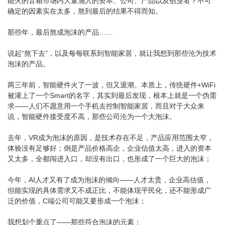
能火的音箱市场内大量涌入的资本、公司、产品以及创业者？不可
确定的因素实在太多，熬到最后的结果不得而知。
那些年，最后熬成泡沫的产品……
说起“熬下去”，以及每每联系到智能家居，就让我想到那些沦为技术
泡沫的产品。
两三年前，智能硬件火了一波，但又退潮。本质上，传统硬件+WiFi
被灌上了一个Smart的名字，其实到最后发现，根本上就是一个伪需
求——人们不愿意用一个手机去控制智能家居，而且对于大众来
说，智能硬件接受度不高，那些公司沦为一个大泡沫。
去年，VR成为泡沫的原因，是技术存在不足，产品应用范围太窄，
体验没有足够好；倒是产品价格高企，企业估值太高，进入的资本
又太多，全都闯进入口，却没有出口，也形成了一个巨大的泡沫；
今年，AI人才又有了成为泡沫的倾向——人才太贵，企业高估值，
但能实现的具体需求又不成正比，不能体现平民化，还不能形成广
泛的价值，C端公司可能又要形成一个泡沫；
我想划个重点了——那些符合泡沫的元素：