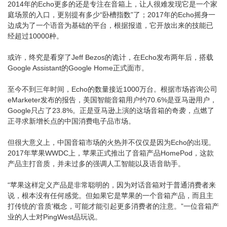
2014年的Echo更多的还是专注在音箱上，让人很难发现它是一个家
庭场景的入口，更别提有多少“卧槽指数”了；2017年的Echo摇身一
边成为了一个语音为基础的平台，根据报道，它开放出来的技能已
经超过10000种。
或许，终究是看穿了Jeff Bezos的诡计，在Echo发布两年后，搭载
Google Assistant的Google Home正式面市。
至今不到三年时间，Echo的数量接近1000万台。根据市场咨询公司
eMarketer发布的报告，美国智能音箱用户约70.6%是亚马逊用户，
Google只占了23.8%。正是亚马逊上演的这场音箱的奇袭，点燃了
正寻求新增长点的中国消费电子品市场。
但很大意义上，中国音箱市场的火热并不仅仅是因为Echo的出现。
2017年苹果WWDC上，苹果正式推出了音箱产品HomePod，这款
产品主打音质，并未过多的强调人工智能以及语音助手。
“苹果这样定义产品是非常聪明的，因为对话音箱对于普通消费者来
说，根本没有任何感觉。但如果它是苹果的一个音箱产品，而且主
打传统的‘音质’概念，可能才能引起更多消费者的注意。”一位音箱产
业的人士对PingWest品玩说。